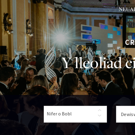
CR
Y lleoliad 
Nifer o Bobl
Dewis