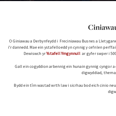
Ciniawa
O Giniawau a Derbynfeydd i Freciniawau Busnes a Lletygar
i’r dannedd. Mae ein ystafelloedd yn cynnig y cefnlen perf
Dewiswch yr
Ystafell Ymgynnull
ar gyfer swper i 50
Gall ein cogyddion arbennig ein hunain gynnig cyngor a
digwyddiad, thema,
Bydd ein tîm wastad wrth law i sicrhau bod eich cinio 
digw