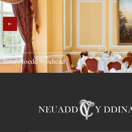
Ystafelloedd Syndicâd