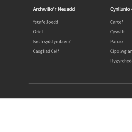
Archwilio’r Neuadd
Cynllunio
Ystafelloedd
Cartef
Oriel
Cyswllt
Beth sydd ymlaen?
Parcio
Casgliad Celf
Cipolwg ar
Hygyrchedd