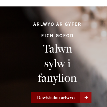
ARLWYO AR GYFER
EICH GOFOD
Talwn
sylw i
fanylion
Dewisiadau arlwyo