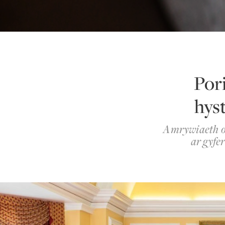
Por
hys
Amrywiaeth o 
ar gyfer