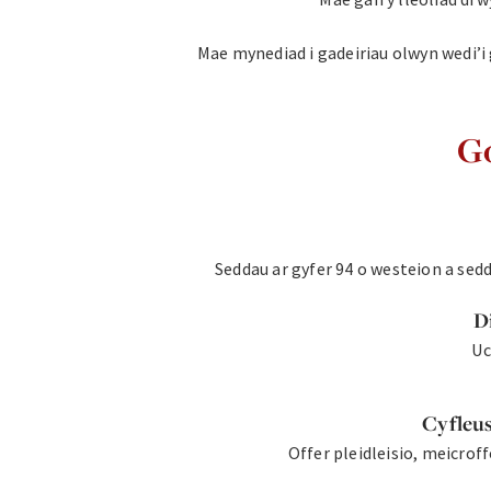
Mae mynediad i gadeiriau olwyn wedi’i g
G
Seddau ar gyfer 94 o westeion a sed
D
Uc
Cyfleu
Offer pleidleisio, meicrof