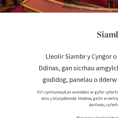
Siam
Lleolir Siambr y Cyngor
Ddinas, gan sicrhau amgylch
godidog, panelau o dderw 
Fe’i cynlluniwyd yn wreiddiol ar gyfer cyfar
dros y blynyddoedd. Heddiw, gellir ei def
darlledu, cyfar
Mae gan y lleoliad drw