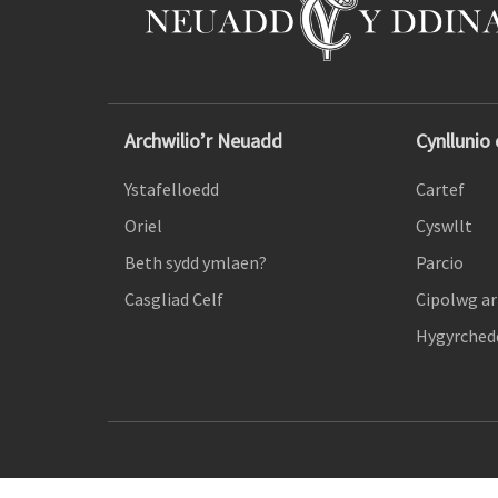
Archwilio’r Neuadd
Cynllunio
Ystafelloedd
Cartef
Oriel
Cyswllt
Beth sydd ymlaen?
Parcio
Casgliad Celf
Cipolwg ar
Hygyrchedd