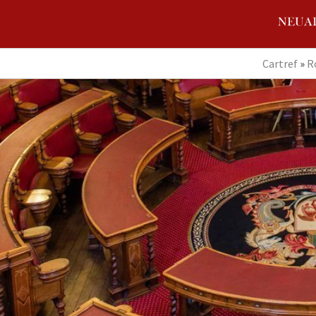
Cartref
»
R