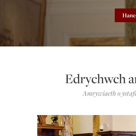
Hanes
Edrychwch ar
Amrywiaeth o ystafel