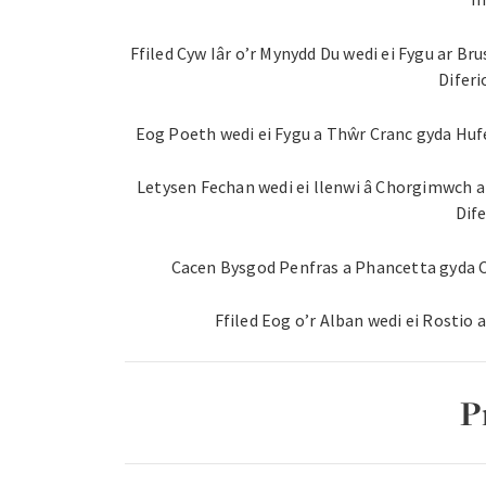
Ffiled Cyw Iâr o’r Mynydd Du wedi ei Fygu ar 
Difer
Eog Poeth wedi ei Fygu a Thŵr Cranc gyda Hufen
Letysen Fechan wedi ei llenwi â Chorgimwch a
Dif
Cacen Bysgod Penfras a Phancetta gyda 
Ffiled Eog o’r Alban wedi ei Rostio
P