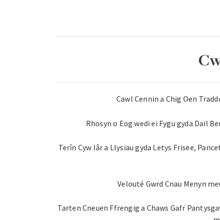
Cw
Cawl Cennin a Chig Oen Tradd
Rhosyn o Eog wedi ei Fygu gyda Dail B
Terîn Cyw Iâr a Llysiau gyda Letys Frisee, Panc
Velouté Gwrd Cnau Menyn mewn
Tarten Cneuen Ffrengig a Chaws Gafr Pantysgaw
m