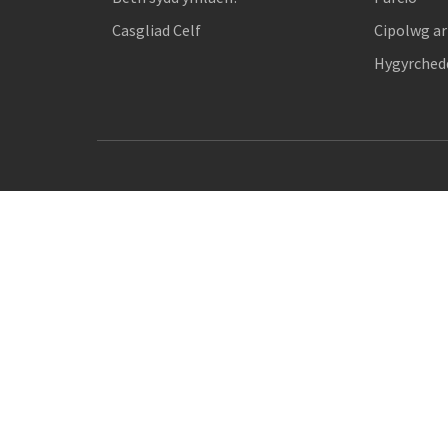
Casgliad Celf
Cipolwg ar
Hygyrchedd