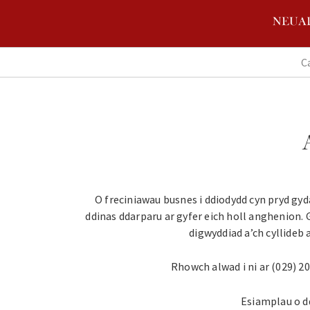
C
O freciniawau busnes i ddiodydd cyn pryd gy
ddinas ddarparu ar gyfer eich holl anghenion. 
digwyddiad a’ch cyllideb 
Rhowch alwad i ni ar (029) 2
Esiamplau o d