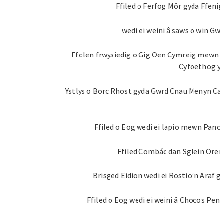
Ffiled o Ferfog Môr gyda Ffeni
wedi ei weini â saws o win 
Ffolen frwysiedig o Gig Oen Cymreig mewn
Cyfoethog 
Ystlys o Borc Rhost gyda Gwrd Cnau Menyn Ca
Ffiled o Eog wedi ei lapio mewn Panc
Ffiled Combác dan Sglein Oren
Brisged Eidion wedi ei Rostio’n Araf
Ffiled o Eog wedi ei weini â Chocos Pen