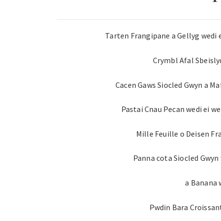
Tarten Frangipane a Gellyg wedi e
Crymbl Afal Sbeisl
Cacen Gaws Siocled Gwyn a Ma
Pastai Cnau Pecan wedi ei we
Mille Feuille o Deisen F
Panna cota Siocled Gwyn w
a Banana 
Pwdin Bara Croissan