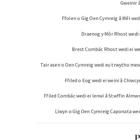
Gweinir 
Ffolen o Gig Oen Cymreig â Mêl wed
Draenog y Môr Rhost wedi 
Brest Combác Rhost wedi ei wei
Tair asen o Oen Cymreig wedi eu trwytho mew
Ffiled o Eog wedi ei weini â Chiw
Ffiled Combác wedi ei lenwi â Stwffin Almwn
Llwyn o Gig Oen Cymreig Caponata wed
P