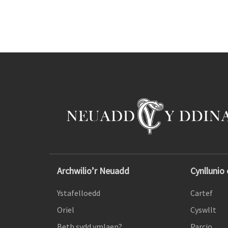
Archwilio’r Neuadd
Cynllunio
Ystafelloedd
Cartef
Oriel
Cyswllt
Beth sydd ymlaen?
Parcio